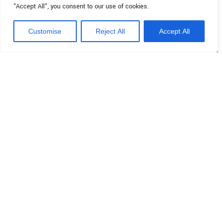
"Accept All", you consent to our use of cookies.
Customise
Reject All
Accept All
Produire, accumuler,
économiser.
Tout avec un seul système.
Les
panneaux photovoltaïques
et
la
batterie de stockage
travaillent
ensemble pour vous fournir de
l’énergie continue et réelle
économie, sans complications.