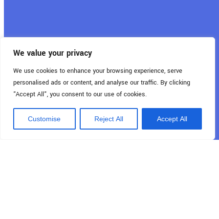
Nachricht
*
We value your privacy
We use cookies to enhance your browsing experience, serve
personalised ads or content, and analyse our traffic. By clicking
Datenschutzerklärung
*
"Accept All", you consent to our use of cookies.
Ich habe die Datenschutzerklärung gelesen und stimme der
Verarbeitung meiner Daten zu den auf
dieser Seite
Customise
Reject All
Accept All
angegebenen Zwecken zu.
Ich möchte Ihren Newsletter abonnieren, um über
Neuigkeiten von Capner auf dem Laufenden zu bleiben.
Senden