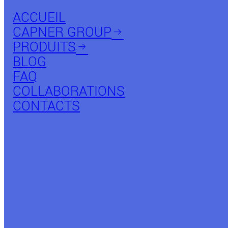
ACCUEIL
CAPNER GROUP
arrow_right_alt
PRODUITS
arrow_right_alt
BLOG
FAQ
COLLABORATIONS
CONTACTS